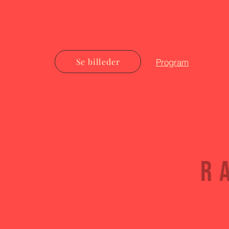
Se billeder
Program
R