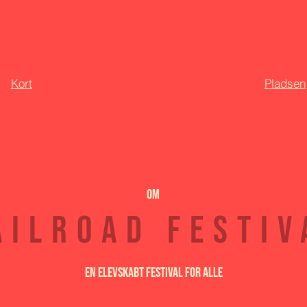
Kort
Pladsen
Om
ailroad Festiv
En elevskabt festival for alle