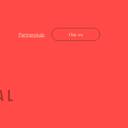
Om os
Partnerskab
al