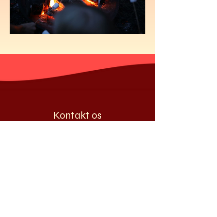
Kontakt os
Atmosfære
PR og Presse
Økonomi
Booking